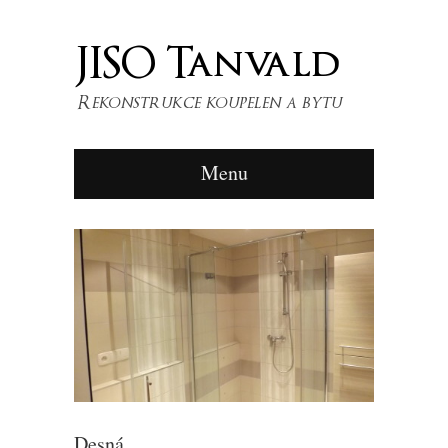
Menu
Desná