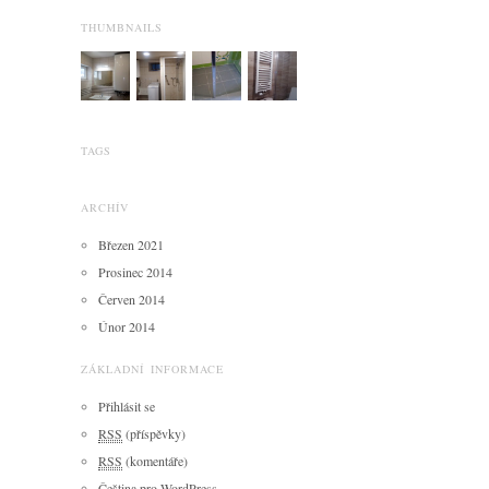
THUMBNAILS
TAGS
ARCHÍV
Březen 2021
Prosinec 2014
Červen 2014
Únor 2014
ZÁKLADNÍ INFORMACE
Přihlásit se
RSS
(příspěvky)
RSS
(komentáře)
Čeština pro WordPress