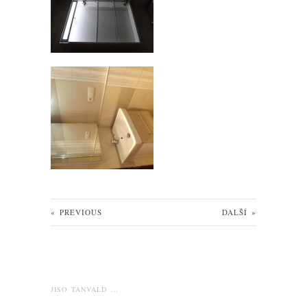
«
PREVIOUS
DALŠÍ
»
JISO TANVALD …