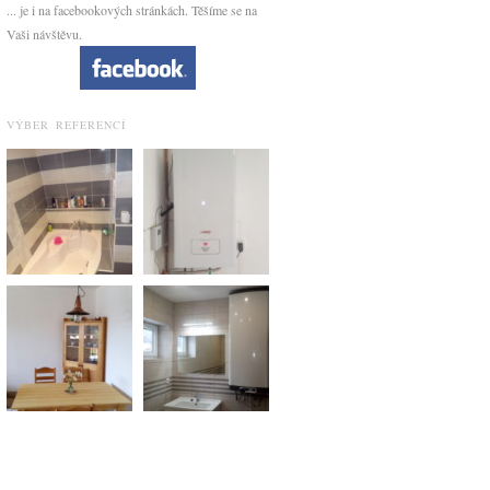
... je i na facebookových stránkách. Těšíme se na
Vaši návštěvu.
VÝBER REFERENCÍ