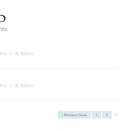
čková
· in
3D
,
Reference
čková
· in
3D
,
Reference
3
« Předchozí článek
1
2