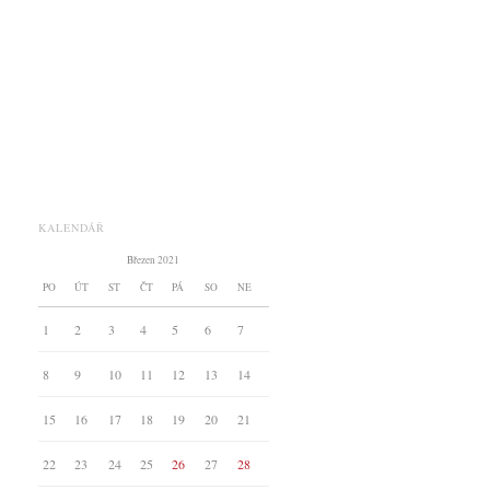
KALENDÁŘ
Březen 2021
PO
ÚT
ST
ČT
PÁ
SO
NE
1
2
3
4
5
6
7
8
9
10
11
12
13
14
15
16
17
18
19
20
21
22
23
24
25
26
27
28