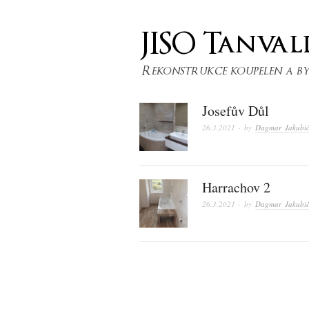
Josefův Důl
26.3.2021
· by
Dagmar Jakubi
Harrachov 2
26.3.2021
· by
Dagmar Jakubi