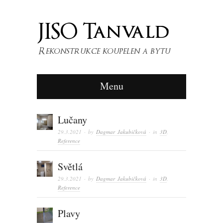
Menu
Lučany
29.3.2021
· by
Dagmar Jakubičková
· in
3D
,
Reference
Světlá
29.3.2021
· by
Dagmar Jakubičková
· in
3D
,
Reference
Plavy