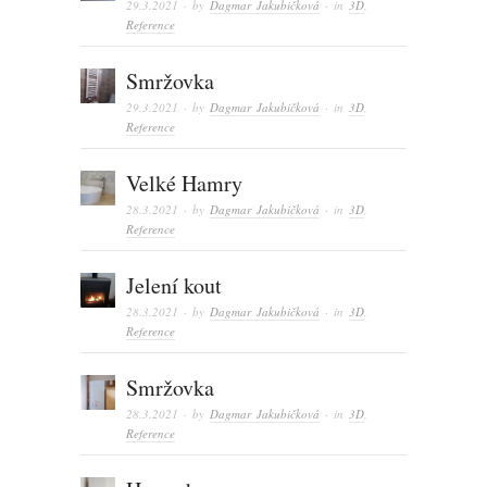
29.3.2021
· by
Dagmar Jakubičková
· in
3D
,
Reference
Smržovka
29.3.2021
· by
Dagmar Jakubičková
· in
3D
,
Reference
Velké Hamry
28.3.2021
· by
Dagmar Jakubičková
· in
3D
,
Reference
Jelení kout
28.3.2021
· by
Dagmar Jakubičková
· in
3D
,
Reference
Smržovka
28.3.2021
· by
Dagmar Jakubičková
· in
3D
,
Reference