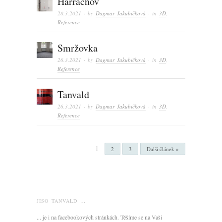
Harrachov
28.3.2021
· by
Dagmar Jakubičková
· in
3D
,
Reference
Smržovka
26.3.2021
· by
Dagmar Jakubičková
· in
3D
,
Reference
Tanvald
26.3.2021
· by
Dagmar Jakubičková
· in
3D
,
Reference
1
2
3
Další článek »
JISO TANVALD …
... je i na facebookových stránkách. Těšíme se na Vaši