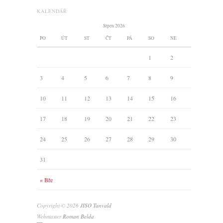
KALENDÁŘ
Srpen 2026
PO
ÚT
ST
ČT
PÁ
SO
NE
1
2
3
4
5
6
7
8
9
10
11
12
13
14
15
16
17
18
19
20
21
22
23
24
25
26
27
28
29
30
31
« Bře
Copyright © 2026
JISO Tanvald
Webmaster
Roman Belda